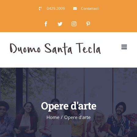
Salta
0429.2009
Contattaci
al
contenuto
Facebook
Twitter
Instagram
Pinterest
Opere d'arte
Home
/
Opere d'arte