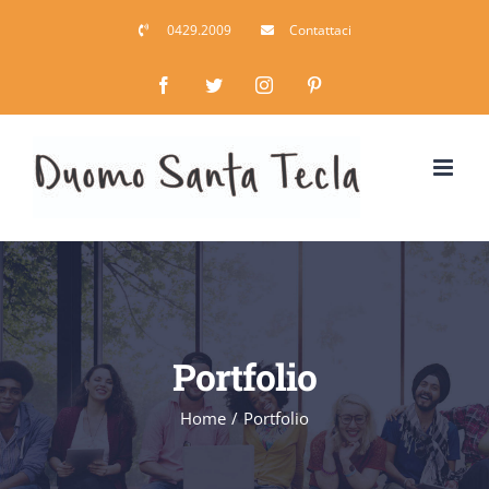
Salta
0429.2009
Contattaci
al
contenuto
Facebook
Twitter
Instagram
Pinterest
Portfolio
Home
/
Portfolio