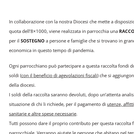
In collaborazione con la no
stra Diocesi che mette a disposiz
quota dell’8×1000, viene realizzata in parrocchia una
RACCO
per il
SOSTEGNO
a persone e famiglie che si trovano in grand
economica in questo tempo di pandemia.
Ogni parrocchiano può partecipare a questa raccolta fondi 
soldi (
con il beneficio di agevolazioni fiscali
) che si aggiungon
della diocesi.
I soldi della raccolta saranno devoluti, dopo un’attenta analis
situazione di chi li richiede, per il pagamento di
utenze, affitt
sanitarie e altre spese necessarie
.
Tutti possono dare il proprio contributo per questa raccolta 
parrocchiale. Verranno aiutate le persone che abitano nel terr