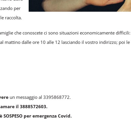
izzando per
le raccolta.
e famiglie che conoscete ci sono situazioni economicamente difficili:
l mattino dalle ore 10 alle 12 lasciando il vostro indirizzo; poi 
vere
un messaggio al 3395868772.
hiamare il 3888572603.
ra è SOSPESO per emergenza Covid.