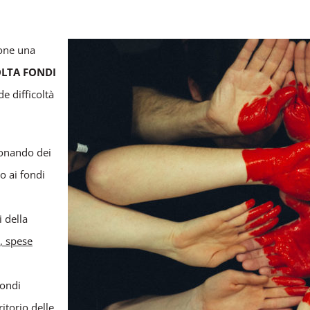
ione una
LTA FONDI
e difficoltà
donando dei
o ai fondi
i della
i, spese
fondi
itorio delle