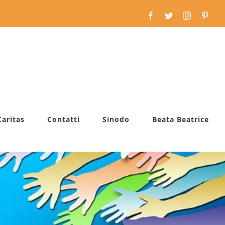
Facebook
Twitter
Instagram
Pinte
Caritas
Contatti
Sinodo
Beata Beatrice