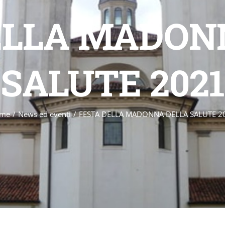
ELLA MADON
SALUTE 2021
me
/
News ed eventi
/
FESTA DELLA MADONNA DELLA SALUTE 2