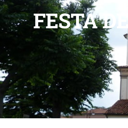
FESTA D
Ho