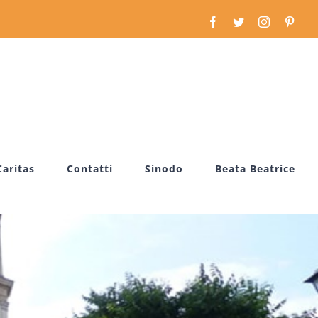
Facebook
Twitter
Instagram
Pinte
Caritas
Contatti
Sinodo
Beata Beatrice