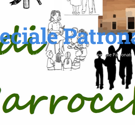
eciale Patron
Home
/
News ed eventi
,
Vita di Parrocchia
/
Speciale Patronato