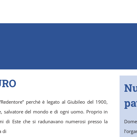
URO
N
pa
“Redentore” perché è legato al Giubileo del 1900,
e, salvatore del mondo e di ogni uomo. Proprio in
ani di Este che si radunavano numerosi presso la
Domen
a di
l’org