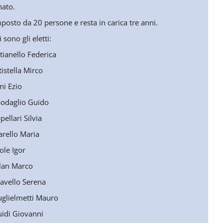
nato.
posto da 20 persone e resta in carica tre anni.
 sono gli eletti:
tianello Federica
tistella Mirco
ni Ezio
podaglio Guido
pellari Silvia
arello Maria
ole Igor
rlan Marco
ravello Serena
uglielmetti Mauro
uidi Giovanni