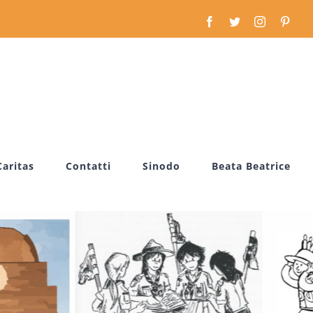
Facebook
Twitter
Instagram
Pinte
Caritas
Contatti
Sinodo
Beata Beatrice