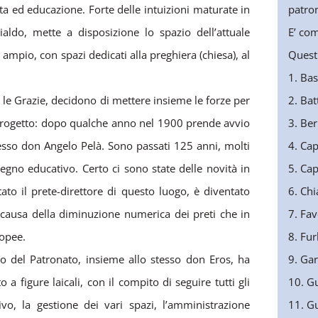
ita ed educazione. Forte delle intuizioni maturate in
patro
do, mette a disposizione lo spazio dell’attuale
E’ com
ampio, con spazi dedicati alla preghiera (chiesa), al
Questi
1. Bas
 le Grazie, decidono di mettere insieme le forze per
2. Bat
o progetto: dopo qualche anno nel 1900 prende avvio
3. Ber
stesso don Angelo Pelà. Sono passati 125 anni, molti
4. Ca
egno educativo. Certo ci sono state delle novità in
5. Cap
ato il prete-direttore di questo luogo, è diventato
6. Chi
 causa della diminuzione numerica dei preti che in
7. Fav
ropee.
8. Fu
vo del Patronato, insieme allo stesso don Eros, ha
9. Ga
 figure laicali, con il compito di seguire tutti gli
10. G
ivo, la gestione dei vari spazi, l’amministrazione
11. G