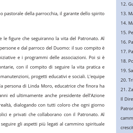
12. G
 pastorale della parrocchia, il garante dello spirito
13. M
14. M
15. Pe
le figure che seguiranno la vita del Patronato. Al
16. Pa
1 persone e dal parroco del Duomo: il suo compito è
17. P
niziative e i programmi delle associazioni. Poi si è
18. Po
tarie, con il compito di seguire la vita pratica e
19. Sa
 manutenzioni, progetti educativi e sociali. L’equipe
20. T
la persona di Linda Moro, educatrice che finora ha
21. Z
i anni ed ultimamente anche presidente dell’Azione
Il Dir
 realtà, dialogando con tutti coloro che ogni giorno
Patro
blici e privati che collaborano con il Patronato. Al
cammin
 seguire gli aspetti più legati al cammino spirituale
cresci