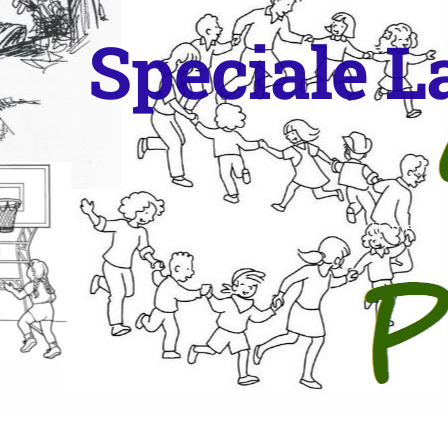
Speciale L
Home
/
Ne