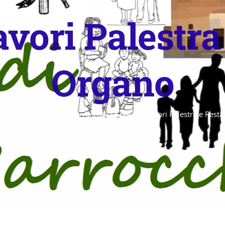
avori Palestra
Organo
ws ed eventi
,
Vita di Parrocchia
/
Speciale Lavori Palestra e Rest