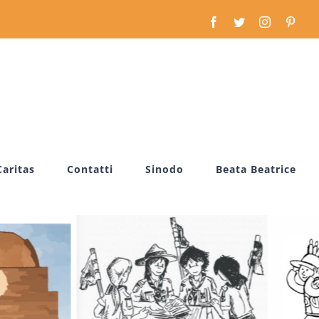
Facebook
Twitter
Instagram
Pinte
Caritas
Contatti
Sinodo
Beata Beatrice