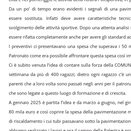
Da un po’ di tempo erano evidenti i segnali di una pav
essere sostituta. Infatti deve avere caratteristiche tecn
svolgimento delle attività sportive. Dopo una attenta analisi
essere rifatta completamente anche per avere gli standard ad
I preventivi ci presentavano una spesa che superava i 50 m
Patronato come era possibile affrontare questa spesa così im
Ci è subito venuta l’idea di contare sulla forza della COMUNI
settimana da più di 400 ragazzi; dietro ogni ragazzo c’è una
parenti che a loro volta sono passati negli anni per il patron
che sono legate a questo luogo di formazione e di crescita.
A gennaio 2025 è partita l’idea e da marzo a giugno, nel giro
80 mila euro e così coprire la spesa della pavimentazione 
di riscaldamento i cui tubi passavano sotto la pavimentazione
abbiamo realizzato i lavori e ora il campo della Palestra è pr