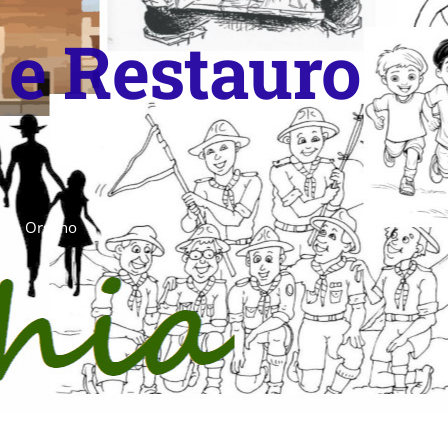
 e Restauro
auro Organo