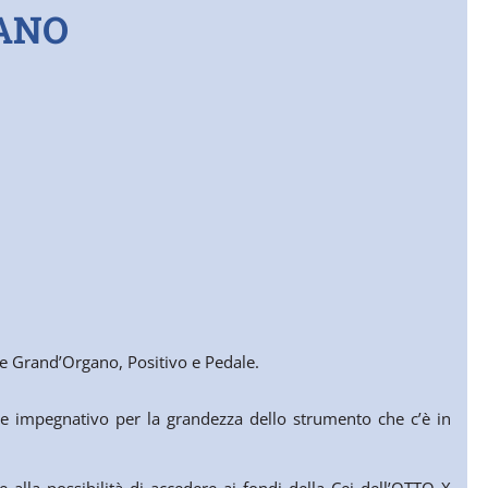
GANO
ale Grand’Organo, Positivo e Pedale.
 impegnativo per la grandezza dello strumento che c’è in
e alla possibilità di accedere ai fondi della Cei dell’OTTO X