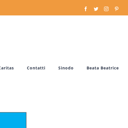
Facebook
Twitter
Instagram
Pinte
Caritas
Contatti
Sinodo
Beata Beatrice