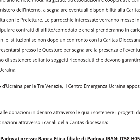
istero dell’Interno, a segnalare eventuali disponibilità alla Carit
ta con le Prefetture. Le parrocchie interessate verranno messe in
tipulare contratti di affitto/comodato e che si prenderanno in carico
n le istituzioni se non dopo un confronto con la Caritas Diocesan
a presentarsi presso le Questure per segnalare la presenza e l’even
amo di sostenere soltanto soggetti riconosciuti che devono garanti
 Ucraina.
ario d’Ucraina per le Tre Venezie, il Centro Emergenza Ucraina ap
le donazioni in denaro attraverso le quali sostenere i progetti del
nazioni attraverso i canali della Caritas diocesana:
di Padova) presso: Banca Etica filiale di Padova IBAN: IT58