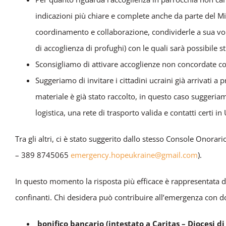
indicazioni più chiare e complete anche da parte del Min
coordinamento e collaborazione, condividerle a sua vol
di accoglienza di profughi) con le quali sarà possibile s
Sconsigliamo di attivare accoglienze non concordate co
Suggeriamo di invitare i cittadini ucraini già arrivati 
materiale è già stato raccolto, in questo caso suggeri
logistica, una rete di trasporto valida e contatti certi in
Tra gli altri, ci è stato suggerito dallo stesso Console Onor
– 389 8745065
emergency.hopeukraine@gmail.com
).
In questo momento la risposta più efficace è rappresentata dal
confinanti. Chi desidera può contribuire all’emergenza con do
bonifico bancario (intestato a Caritas – Diocesi 