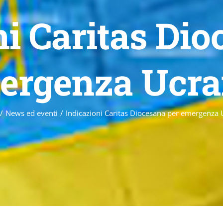
ni Caritas Dio
ergenza Ucra
/
News ed eventi
/
Indicazioni Caritas Diocesana per emergenza 