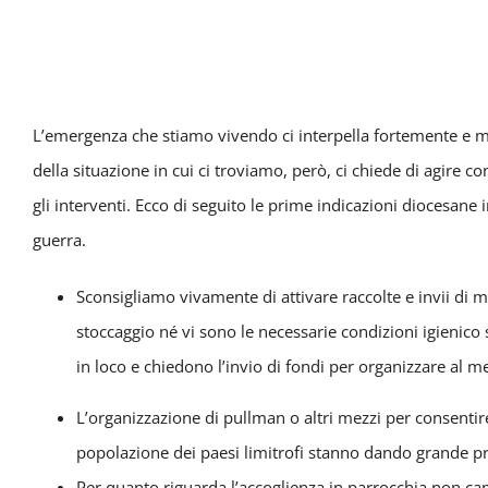
L’emergenza che stiamo vivendo ci interpella fortemente e mo
della situazione in cui
ci troviamo, però, ci chiede di agire co
gli interventi. Ecco di seguito le prime indicazioni diocesane
guerra.
Sconsigliamo vivamente di attivare raccolte e invii di m
stoccaggio né vi sono le necessarie condizioni igienico s
in loco e chiedono l’invio di fondi per organizzare al meg
L’organizzazione di pullman o altri mezzi per consentire
popolazione dei paesi limitrofi stanno dando grande pr
Per quanto riguarda l’accoglienza in parrocchia non cam