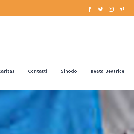
Facebook
Twitter
Instagram
Pinte
Caritas
Contatti
Sinodo
Beata Beatrice