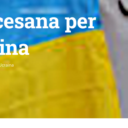
cesana per
ina
Ucraina