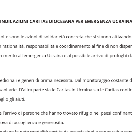
INDICAZIONI CARITAS DIOCESANA PER EMERGENZA UCRAIN
lte sono le azioni di solidarietà
concreta che si stanno attivando 
n razionalità, responsabilità e coordinamento al fine di n
on disper
 in merito all’emergenza Ucraina e al possibile arrivo di profughi d
edicinali e generi di prima necessità. Dal monitoraggio costante de
anitarie. D’altra parte sia le Caritas in Ucraina sia le Caritas conf
lio gli aiuti.
 l’arrivo di persone che hanno trovato rifugio nei paesi confinant
ova di accoglienza e generosità.
biano le note modalità gestite da associazioni e cooperative conve