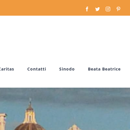
Facebook
Twitter
Instagram
Pinte
Caritas
Contatti
Sinodo
Beata Beatrice