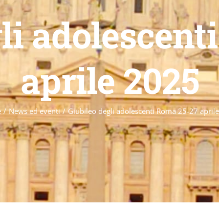
gli adolescent
aprile 2025
e
/
News ed eventi
/
Giubileo degli adolescenti Roma 25-27 april