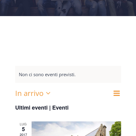
Non ci sono eventi previsti.
In arrivo
Event
Cerca
Eventi
Lista
Seleziona
Viste
Ultimi eventi | Eventi
Ricerca
la
Navig
data.
e
LUG
5
viste
2017