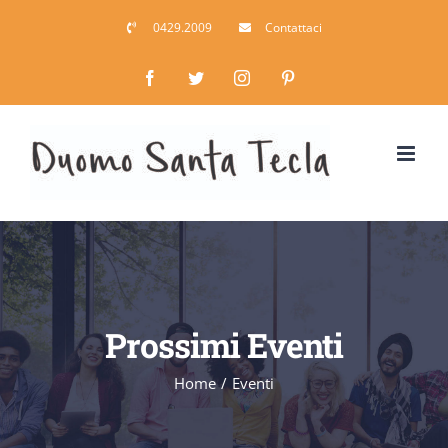
Salta
0429.2009
Contattaci
al
contenuto
Facebook
Twitter
Instagram
Pinterest
Prossimi Eventi
Home
/
Eventi