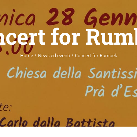
cert for Ru
Home
/
News ed eventi
/
Concert for Rumbek