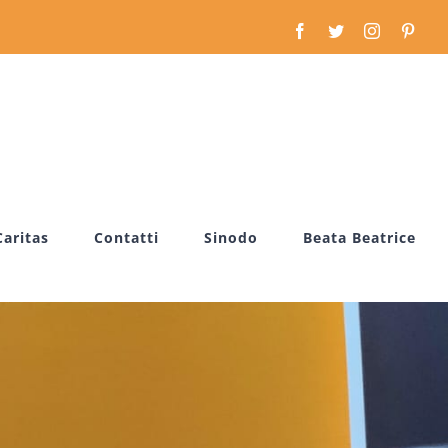
Facebook
Twitter
Instagram
Pinte
Caritas
Contatti
Sinodo
Beata Beatrice