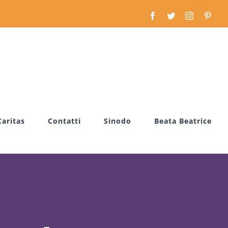
Facebook
Twitter
Instagram
Pinte
Caritas
Contatti
Sinodo
Beata Beatrice