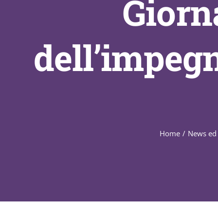
Giorn
dell’impegn
Home
/
News ed 