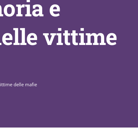
oria e
elle vittime
ittime delle mafie