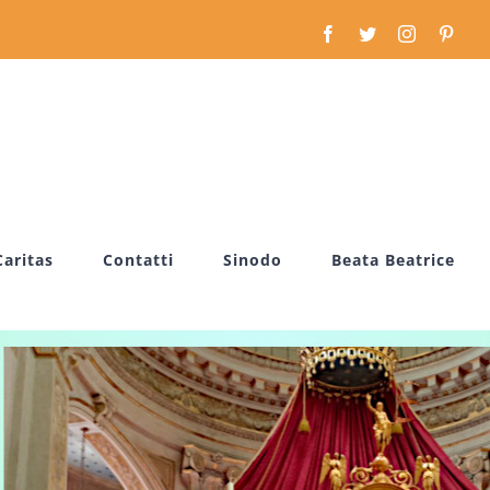
Facebook
Twitter
Instagram
Pinte
Caritas
Contatti
Sinodo
Beata Beatrice