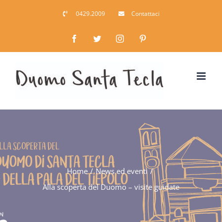
Salta
0429.2009
Contattaci
al
contenuto
Facebook
Twitter
Instagram
Pinterest
Home
/
News ed eventi
/
Alla scoperta del Duomo – visite guidate